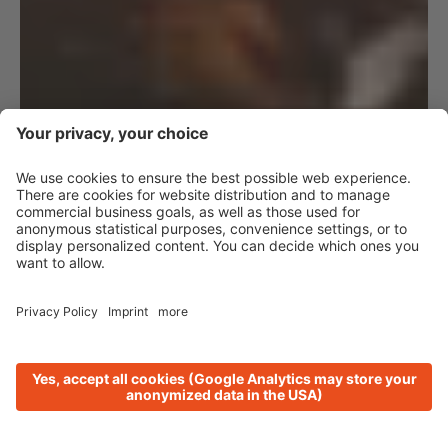
Lana unisce.
Vacanze e casa.
Lasciati incantare dall'autunno
altoatesino, in hotel 3*, B&B e
agriturismi a Lana e dintorni.