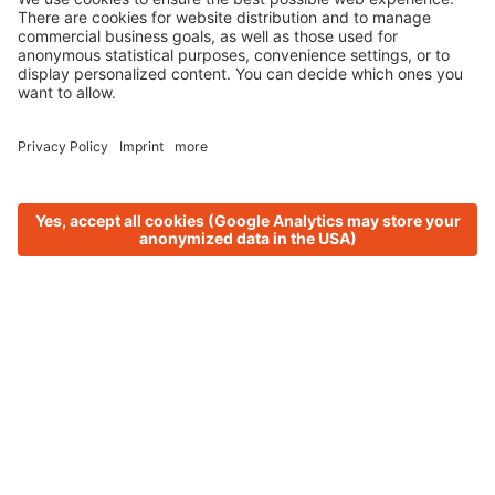
Lana verbindet.
Urlaub und Heimat.
Campingplätze für Naturliebhaber
und Abenteurer
Die
Region Lana
in Südtirol: Eine
sonnenverwöhnte Landschaft mit
l
ebendigen
Dörfern
, ursprünglicher
Natur
und fest
verankerter
Kultur
, wo du die
Südtiroler
Lebensart
authentisch und hautnah erleben
kannst.
Dein Platz ist hier
– wo denn sonst?
Rund ums Jahr erwarten dich hier
individuelle
Stellplätze für Wohnwägen, Camper und Zelte
,
allesamt umgeben von Traumpanoramen. Spaziere